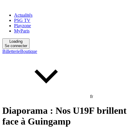
Actualités
PSG TV
Playzone
MyParis
Loading
Se connecter
Billetterie
Boutique
fr
Diaporama : Nos U19F brillent
face à Guingamp