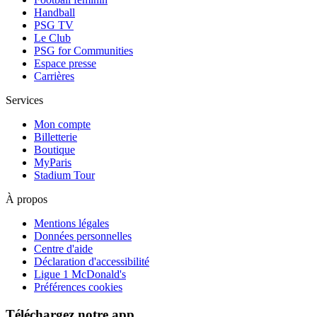
Handball
PSG TV
Le Club
PSG for Communities
Espace presse
Carrières
Services
Mon compte
Billetterie
Boutique
MyParis
Stadium Tour
À propos
Mentions légales
Données personnelles
Centre d'aide
Déclaration d'accessibilité
Ligue 1 McDonald's
Préférences cookies
Téléchargez notre app