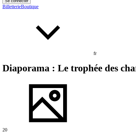
Se connecter
Billetterie
Boutique
fr
Diaporama : Le trophée des ch
20