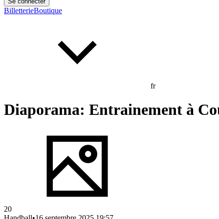
Se connecter
Billetterie
Boutique
fr
Diaporama: Entrainement à Cou
20
Handball
•
16 septembre 2025 19:57