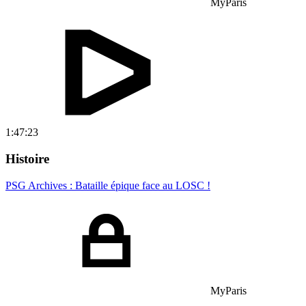
MyParis
1:47:23
Histoire
PSG Archives : Bataille épique face au LOSC !
MyParis