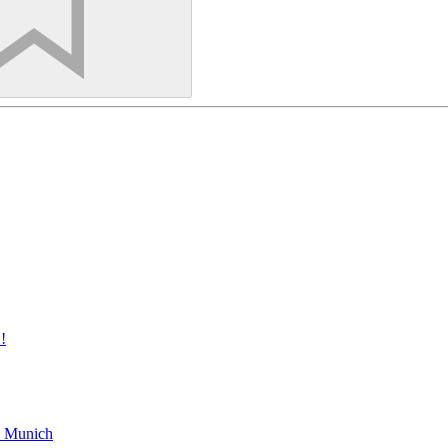
!
rn Munich