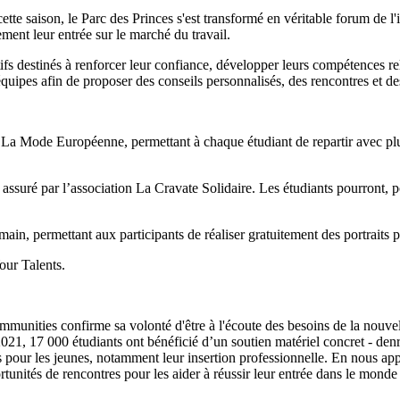
tte saison, le Parc des Princes s'est transformé en véritable forum de l'i
ement leur entrée sur le marché du travail.
tifs destinés à renforcer leur confiance, développer leurs compétences 
quipes afin de proposer des conseils personnalisés, des rencontres et des
 La Mode Européenne, permettant à chaque étudiant de repartir avec plu
ssuré par l’association La Cravate Solidaire. Les étudiants pourront, 
in, permettant aux participants de réaliser gratuitement des portraits 
Your Talents.
mmunities confirme sa volonté d'être à l'écoute des besoins de la nouvel
021, 17 000 étudiants ont bénéficié d’un soutien matériel concret - den
pour les jeunes, notamment leur insertion professionnelle. En nous appuy
tunités de rencontres pour les aider à réussir leur entrée dans le monde 