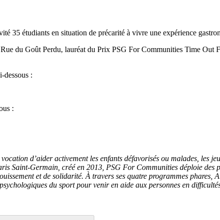
té 35 étudiants en situation de précarité à vivre une expérience gastr
ctif Rue du Goût Perdu, lauréat du Prix PSG For Communities Time Out 
i-dessous :
ous :
cation d’aider activement les enfants défavorisés ou malades, les jeune
aris Saint-Germain, créé en 2013, PSG For Communities déploie des pro
nouissement et de solidarité. À travers ses quatre programmes phares, Al
chologiques du sport pour venir en aide aux personnes en difficultés. 