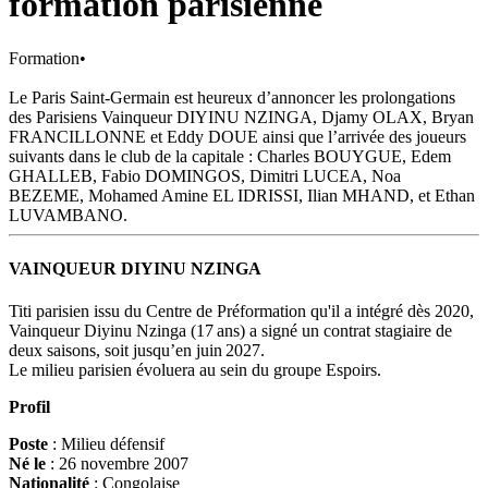
formation parisienne
Formation
•
Le Paris Saint-Germain est heureux d’annoncer les prolongations
des Parisiens Vainqueur DIYINU NZINGA, Djamy OLAX, Bryan
FRANCILLONNE et Eddy DOUE ainsi que l’arrivée des joueurs
suivants dans le club de la capitale : Charles BOUYGUE, Edem
GHALLEB, Fabio DOMINGOS, Dimitri LUCEA, Noa
BEZEME, Mohamed Amine EL IDRISSI, Ilian MHAND, et Ethan
LUVAMBANO.
VAINQUEUR DIYINU NZINGA
Titi parisien issu du Centre de Préformation qu'il a intégré dès 2020,
Vainqueur Diyinu Nzinga (17 ans) a signé un contrat stagiaire de
deux saisons, soit jusqu’en juin 2027.
Le milieu parisien évoluera au sein du groupe Espoirs.
Profil
Poste
: Milieu défensif
Né le
: 26 novembre 2007
Nationalité
: Congolaise