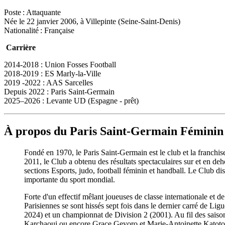
Poste
: Attaquante
Née le 22 janvier 2006, à
Villepinte (Seine-Saint-Denis)
Nationalité
: Française
Carrière
2014-2018 : Union Fosses Football
2018-2019 : ES Marly
‑
la
‑
Ville
2019 -2022 : AAS Sarcelles
Depuis 2022 : Paris Saint
‑
Germain
2025–2026 : Levante UD (Espagne - prêt)
À propos du Paris Saint-Germain Féminin
Fondé en 1970, le Paris Saint-Germain est le club et la franchis
2011, le Club a obtenu des résultats spectaculaires sur et en de
sections Esports, judo, football féminin et handball. Le Club di
importante du sport mondial.
Forte d'un effectif mêlant joueuses de classe internationale et
Parisiennes se sont hissés sept fois dans le dernier carré de L
2024) et un championnat de Division 2 (2001). Au fil des saison
Karchaoui ou encore Grace Geyoro et Marie-Antoinette Katoto, 