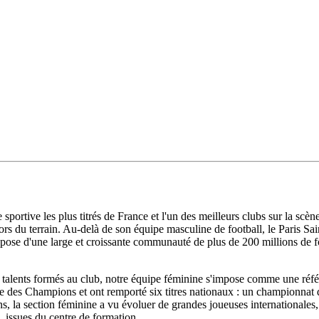
e sportive les plus titrés de France et l'un des meilleurs clubs sur la 
hors du terrain. Au-delà de son équipe masculine de football, le Paris S
spose d'une large et croissante communauté de plus de 200 millions de fo
 de talents formés au club, notre équipe féminine s'impose comme une réf
igue des Champions et ont remporté six titres nationaux : un championn
s, la section féminine a vu évoluer de grandes joueuses internationales
issues du centre de formation.