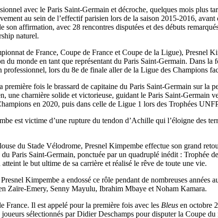
onnel avec le Paris Saint-Germain et décroche, quelques mois plus tar
ssivement au sein de l’effectif parisien lors de la saison 2015-2016, avan
e son affirmation, avec 28 rencontres disputées et des débuts remarqués
ship naturel.
ampionnat de France, Coupe de France et Coupe de la Ligue), Presnel 
 du monde en tant que représentant du Paris Saint-Germain. Dans la foul
en professionnel, lors du 8e de finale aller de la Ligue des Champions fa
première fois le brassard de capitaine du Paris Saint-Germain sur la pe
en, une charnière solide et victorieuse, guidant le Paris Saint-Germain 
es Champions en 2020, puis dans celle de Ligue 1 lors des Trophées UNF
e est victime d’une rupture du tendon d’Achille qui l’éloigne des terrai
 pelouse du Stade Vélodrome, Presnel Kimpembe effectue son grand retou
que du Paris Saint-Germain, ponctuée par un quadruplé inédit : Trophée
int le but ultime de sa carrière et réalisé le rêve de toute une vie.
, Presnel Kimpembe a endossé ce rôle pendant de nombreuses années aupr
arren Zaïre-Emery, Senny Mayulu, Ibrahim Mbaye et Noham Kamara.
France. Il est appelé pour la première fois avec les
Bleus
en octobre 2
3 joueurs sélectionnés par Didier Deschamps pour disputer la Coupe du m