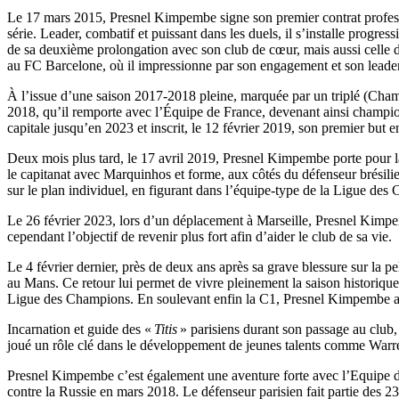
Le 17 mars 2015, Presnel Kimpembe signe son premier contrat professi
série. Leader, combatif et puissant dans les duels, il s’installe progre
de sa deuxième prolongation avec son club de cœur, mais aussi celle d
au FC Barcelone, où il impressionne par son engagement et son leader
À l’issue d’une saison 2017-2018 pleine, marquée par un triplé (Ch
2018, qu’il remporte avec l’Équipe de France, devenant ainsi champion
capitale jusqu’en 2023 et inscrit, le 12 février 2019, son premier but 
Deux mois plus tard, le 17 avril 2019, Presnel Kimpembe porte pour la 
le capitanat avec Marquinhos et forme, aux côtés du défenseur brésili
sur le plan individuel, en figurant dans l’équipe-type de la Ligue d
Le 26 février 2023, lors d’un déplacement à Marseille, Presnel Kimpemb
cependant l’objectif de revenir plus fort afin d’aider le club de sa vie.
Le 4 février dernier, près de deux ans après sa grave blessure sur la
au Mans. Ce retour lui permet de vivre pleinement la saison histori
Ligue des Champions. En soulevant enfin la C1, Presnel Kimpembe a atte
Incarnation et guide des «
Titis
» parisiens durant son passage au club
joué un rôle clé dans le développement de jeunes talents comme W
Presnel Kimpembe c’est également une aventure forte avec l’Equipe de 
contre la Russie en mars 2018. Le défenseur parisien fait partie des 2