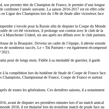
d, son premier titre de Champion de France, le premier d’une longue
t de confirmer l’année suivante. La saison 2016-2017 est en effet celle
 en Ligue des Champions lors du 1/8e de finale aller victorieux face
Kimpembe s’envole pour la Russie afin de disputer la Coupe du Monde
ée de cet été victorieux, il prolonge son contrat avec le club de la
ce à Manchester United, six ans après ses débuts avec le club parisien.
louse de la Beaujoire. Devenu un cadre de l’équipe, il alterne ensuite
vers de nombreux succès. Le « Titi Parisien » est également récompensé
P 2021.
ns pour de longs mois. Fidèle à sa mentalité de guerrier, il garde
r à la compétition lors du huitième de finale de Coupe de France face
 des Champions, Championnat de France, Coupe de France et surtout
ès de toutes les générations. Ces dernières saisons, il a notamment
016, avant de disputer ses premières minutes lors d’un match amical
onde 2018, il est titularisé lors du troisième match de poule face au