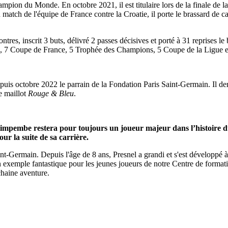
ampion du Monde. En octobre 2021, il est titulaire lors de la finale de 
 match de l'équipe de France contre la Croatie, il porte le brassard de ca
es, inscrit 3 buts, délivré 2 passes décisives et porté à 31 reprises le b
nce, 7 Coupe de France, 5 Trophée des Champions, 5 Coupe de la Ligue
epuis octobre 2022 le parrain de la Fondation Paris Saint-Germain. Il d
e maillot
Rouge & Bleu
.
l Kimpembe restera pour toujours un joueur majeur dans l’histoire 
ur la suite de sa carrière.
-Germain. Depuis l'âge de 8 ans, Presnel a grandi et s'est développé à 
exemple fantastique pour les jeunes joueurs de notre Centre de formatio
chaine aventure.