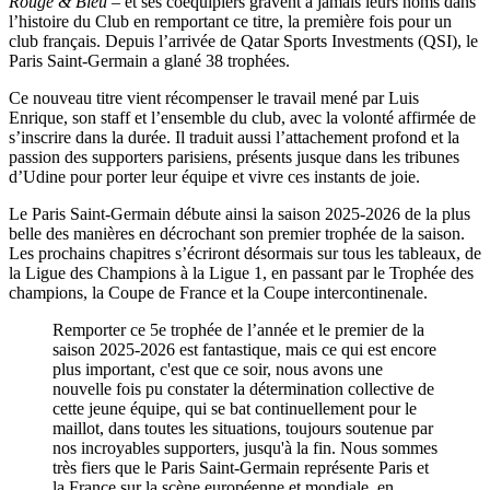
Rouge & Bleu
– et ses coéquipiers gravent à jamais leurs noms dans
l’histoire du Club en remportant ce titre, la première fois pour un
club français. Depuis l’arrivée de Qatar Sports Investments (QSI), le
Paris Saint-Germain a glané 38 trophées.
Ce nouveau titre vient récompenser le travail mené par Luis
Enrique, son staff et l’ensemble du club, avec la volonté affirmée de
s’inscrire dans la durée. Il traduit aussi l’attachement profond et la
passion des supporters parisiens, présents jusque dans les tribunes
d’Udine pour porter leur équipe et vivre ces instants de joie.
Le Paris Saint-Germain débute ainsi la saison 2025-2026 de la plus
belle des manières en décrochant son premier trophée de la saison.
Les prochains chapitres s’écriront désormais sur tous les tableaux, de
la Ligue des Champions à la Ligue 1, en passant par le Trophée des
champions, la Coupe de France et la Coupe intercontinenale.
Remporter ce 5e trophée de l’année et le premier de la
saison 2025-2026 est fantastique, mais ce qui est encore
plus important, c'est que ce soir, nous avons une
nouvelle fois pu constater la détermination collective de
cette jeune équipe, qui se bat continuellement pour le
maillot, dans toutes les situations, toujours soutenue par
nos incroyables supporters, jusqu'à la fin. Nous sommes
très fiers que le Paris Saint-Germain représente Paris et
la France sur la scène européenne et mondiale, en