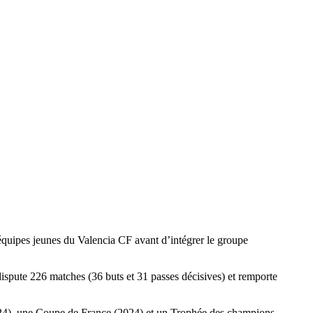
 équipes jeunes du Valencia CF avant d’intégrer le groupe
dispute 226 matches (36 buts et 31 passes décisives) et remporte
 2024), une Coupe de France (2024) et un Trophée des champions