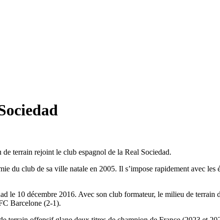
 Sociedad
 de terrain rejoint le club espagnol de la Real Sociedad.
mie du club de sa ville natale en 2005. Il s’impose rapidement avec les
dad le 10 décembre 2016. Avec son club formateur, le milieu de terrain 
FC Barcelone (2-1).
u de terrain offensif glane deux titres de champion de France (2023 et