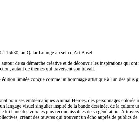
00 à 15h30, au Qatar Lounge au sein d'Art Basel.
te autour de sa démarche créative et de découvrir les inspirations qui on
ction, autant de thèmes qui traversent son travail.
te édition limitée conçue comme un hommage artistique à l'un des plus g
onal pour ses emblématiques Animal Heroes, des personnages colorés inca
 un langage visuel singulier inspiré de la bande dessinée, de la culture 
 de lui l'une des voix les plus reconnaissables de sa génération. À traver
ollectives, créant des œuvres qui trouvent un écho auprès de publics de c