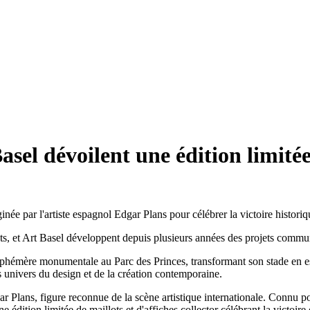
asel dévoilent une édition limité
aginée par l'artiste espagnol Edgar Plans pour célébrer la victoire hi
, et Art Basel développent depuis plusieurs années des projets communs à
éphémère monumentale au Parc des Princes, transformant son stade en es
s univers du design et de la création contemporaine.
dgar Plans, figure reconnue de la scène artistique internationale. Connu
 une édition limitée de maillots et d'affiches collector célébrant la vi