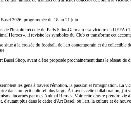
rt Basel 2026, programmée du 18 au 21 juin.
ants de l'histoire récente du Paris Saint-Germain : sa victoire en UEF
mal Heroes », il revisite les symboles du Club et transforme cet accompl
situe à la croisée du football, de l'art contemporain et du collectible des
que.
’Art Basel Shop, avant d'être proposée prochainement dans le réseau de d
 rassemblent les gens à travers l'émotion, la passion et l'imagination. La
rire dans un récit culturel plus large. À travers cette collaboration, j'
optimisme incarnés par mes Animal Heroes. Voir cette œuvre prendre vie à 
, d'autant plus dans le cadre d'Art Basel, où l'art, la culture et de nouv