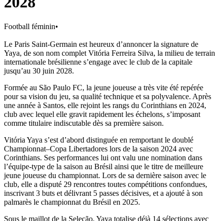
2028
Football féminin
•
Le Paris Saint-Germain est heureux d’annoncer la signature de
Yaya, de son nom complet Vitória Ferreira Silva, la milieu de terrain
internationale brésilienne s’engage avec le club de la capitale
jusqu’au 30 juin 2028.
Formée au São Paulo FC, la jeune joueuse a très vite été repérée
pour sa vision du jeu, sa qualité technique et sa polyvalence. Après
une année à Santos, elle rejoint les rangs du Corinthians en 2024,
club avec lequel elle gravit rapidement les échelons, s’imposant
comme titulaire indiscutable dès sa première saison.
Vit
ó
ria Yaya s’est d’abord distinguée en remportant le doublé
Championnat–Copa Libertadores lors de la saison 2024 avec
Corinthians. Ses performances lui ont valu une nomination dans
l’équipe-type de la saison au Brésil ainsi que le titre de meilleure
jeune joueuse du championnat. Lors de sa dernière saison avec le
club, elle a disputé 29 rencontres toutes compétitions confondues,
inscrivant 3 buts et délivrant 5 passes décisives, et a ajouté à son
palmarès le championnat du Brésil en 2025.
Sous le maillot de la Seleção, Yaya totalise déjà 14 sélections avec