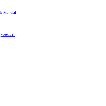
 le Mondial
pions - J1