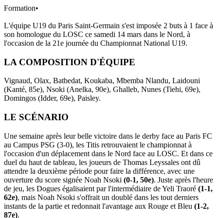
Formation
•
L'équipe U19 du Paris Saint-Germain s'est imposée 2 buts à 1 face à
son homologue du LOSC ce samedi 14 mars dans le Nord, à
l'occasion de la 21e journée du Championnat National U19.
LA COMPOSITION D'ÉQUIPE
Vignaud, Olax, Batbedat, Koukaba, Mbemba Nlandu, Laidouni
(Kanté, 85e), Nsoki (Anelka, 90e), Ghalleb, Nunes (Tiehi, 69e),
Domingos (Idder, 69e), Paisley.
LE SCÉNARIO
Une semaine après leur belle victoire dans le derby face au Paris FC
au Campus PSG (3-0), les Titis retrouvaient le championnat à
l'occasion d'un déplacement dans le Nord face au LOSC. Et dans ce
duel du haut de tableau, les joueurs de Thomas Leyssales ont dû
attendre la deuxième période pour faire la différence, avec une
ouverture du score signée Noah Nsoki
(0-1, 50e)
. Juste après l'heure
de jeu, les Dogues égalisaient par l'intermédiaire de Yeli Traoré
(1-1,
62e)
, mais Noah Nsoki s'offrait un doublé dans les tout derniers
instants de la partie et redonnait l'avantage aux Rouge et Bleu
(1-2,
87e)
.