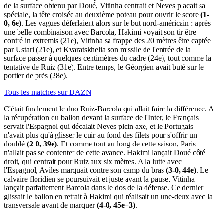
de la surface obtenu par Doué, Vitinha centrait et Neves placait sa
spéciale, la tête croisée au deuxième poteau pour ouvrir le score
(1-
0, 6e)
. Les vagues déferlaient alors sur le but nord-américain : après
une belle combinaison avec Barcola, Hakimi voyait son tir être
contré in extremis (21e), Vitinha sa frappe des 20 mètres être captée
par Ustari (21e), et Kvaratskhelia son missile de l'entrée de la
surface passer à quelques centimètres du cadre (24e), tout comme la
tentative de Ruiz (31e). Entre temps, le Géorgien avait buté sur le
portier de près (28e).
Tous les matches sur DAZN
C'était finalement le duo Ruiz-Barcola qui allait faire la différence. A
la récupération du ballon devant la surface de l'Inter, le Français
servait l'Espagnol qui décalait Neves plein axe, et le Portugais
n'avait plus qu'à glisser le cuir au fond des filets pour s'offrir un
doublé
(2-0, 39e)
. Et comme tout au long de cette saison, Paris
n'allait pas se contenter de cette avance. Hakimi lançait Doué côté
droit, qui centrait pour Ruiz aux six mètres. A la lutte avec
l'Espagnol, Aviles marquait contre son camp du bras
(3-0, 44e)
. Le
calvaire floridien se poursuivait et juste avant la pause, Vitinha
lançait parfaitement Barcola dans le dos de la défense. Ce dernier
glissait le ballon en retrait à Hakimi qui réalisait un une-deux avec la
transversale avant de marquer
(4-0, 45e+3)
.