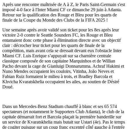
Après une rencontre maîtrisée de A à Z, le Paris Saint-Germain s'est
imposé 4-0 face à l'Inter Miami CF ce dimanche 29 juin à Atlanta.
Retour sur la qualification des Rouge et Bleu pour les quarts de
finale de la Coupe du Monde des Clubs de la FIFA 2025 !
Une semaine après avoir validé son ticket pour les 8es après leur
victoire 2-0 contre le Seattle Sounders FC, les Rouge et Bleu
entamaient donc cette phase à élimination directe avec un objectif
clair : décrocher leur ticket pour les quarts de finale de la
compétition, mais avant cela se dressait devant eux l'obstacle Inter
Miami CF. Luis Enrique s’appuyait sur sa charnière centrale
classique composée de son capitaine Marquinhos et de Willian
Pacho devant la cage de Gianluigi Donnarumma. Achraf Hakimi et
Nuno Mendes occupaient les couloirs, Vitinha, João Neves et
Fabian Ruiz formaient le milieu à trois, et Bradley Barcola et
Khvicha Kvaratskhelia occupaient les ailes, au soutien de Désiré
Doué.
Dans un Mercedes-Benz Stadium chauffé à blanc et ses 65 574
spectateurs (et notamment le Supporters Club Atlanta), le club de la
capitale démarrait fort et Barcola plaçait la première banderille sur
un service de Kvaratskhelia mais butait sur Ustari (4e). Pas le temps
de cogiter puisque sur un coup franc excentré côté gauche à l'entrée