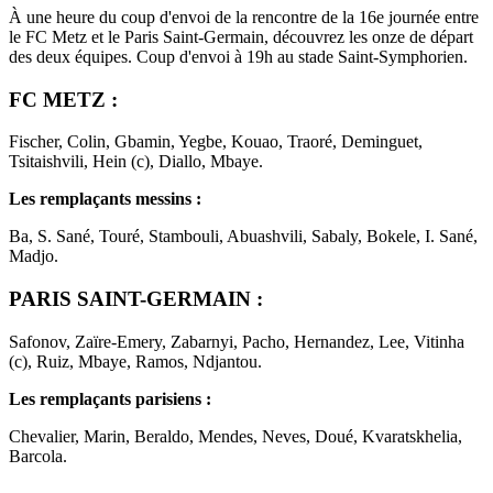
À une heure du coup d'envoi de la rencontre de la 16e journée entre
le FC Metz et le Paris Saint-Germain, découvrez les onze de départ
des deux équipes. Coup d'envoi à 19h au stade Saint-Symphorien.
FC METZ :
Fischer, Colin, Gbamin, Yegbe, Kouao, Traoré, Deminguet,
Tsitaishvili, Hein (c), Diallo, Mbaye.
Les remplaçants messins :
Ba, S. Sané, Touré, Stambouli, Abuashvili, Sabaly, Bokele, I. Sané,
Madjo.
PARIS SAINT-GERMAIN :
Safonov, Zaïre-Emery, Zabarnyi, Pacho, Hernandez, Lee, Vitinha
(c), Ruiz, Mbaye, Ramos, Ndjantou.
Les remplaçants parisiens :
Chevalier, Marin, Beraldo, Mendes, Neves, Doué, Kvaratskhelia,
Barcola.