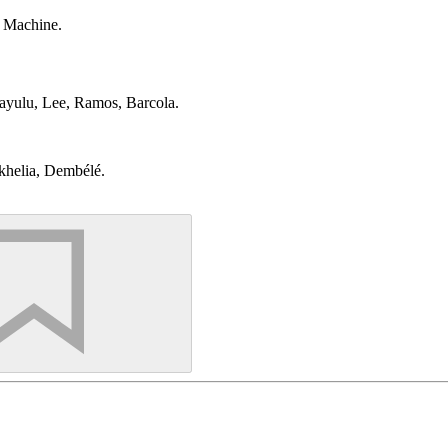
, Machine.
ayulu, Lee, Ramos, Barcola.
khelia, Dembélé.