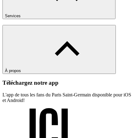
Services
À propos
Téléchargez notre app
L'app de tous les fans du Paris Saint-Germain disponible pour iOS
et Android!