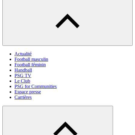
Actualité
Football masculin
Football féminin
Handball
PSG TV
Le Club
PSG for Communities
Espace presse
Carrières