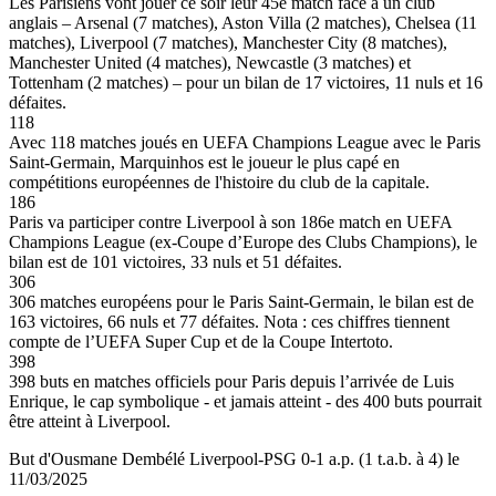
Les Parisiens vont jouer ce soir leur 45e match face à un club
anglais – Arsenal (7 matches), Aston Villa (2 matches), Chelsea (11
matches), Liverpool (7 matches), Manchester City (8 matches),
Manchester United (4 matches), Newcastle (3 matches) et
Tottenham (2 matches) – pour un bilan de 17 victoires, 11 nuls et 16
défaites.
118
Avec 118 matches joués en UEFA Champions League avec le Paris
Saint-Germain, Marquinhos est le joueur le plus capé en
compétitions européennes de l'histoire du club de la capitale.
186
Paris va participer contre Liverpool à son 186e match en UEFA
Champions League (ex-Coupe d’Europe des Clubs Champions), le
bilan est de 101 victoires, 33 nuls et 51 défaites.
306
306 matches européens pour le Paris Saint-Germain, le bilan est de
163 victoires, 66 nuls et 77 défaites. Nota : ces chiffres tiennent
compte de l’UEFA Super Cup et de la Coupe Intertoto.
398
398 buts en matches officiels pour Paris depuis l’arrivée de Luis
Enrique, le cap symbolique - et jamais atteint - des 400 buts pourrait
être atteint à Liverpool.
But d'Ousmane Dembélé Liverpool-PSG 0-1 a.p. (1 t.a.b. à 4) le
11/03/2025