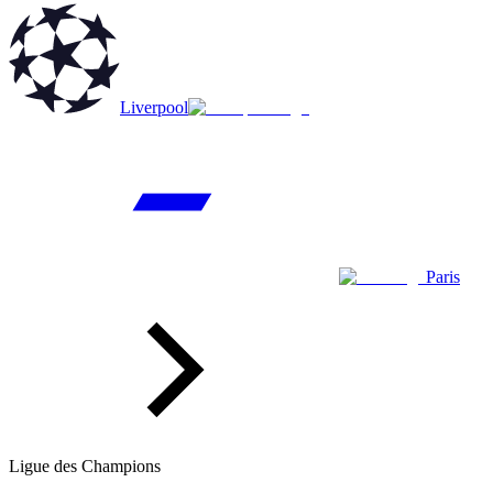
Liverpool
Paris
Ligue des Champions