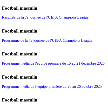
Football masculin
Résultats de la 7e journée de l'UEFA Champions League
Football masculin
Programme de la 7e journée de l'UEFA Champions League
Football masculin
Programme média de l'équipe première du 15 au 21 décembre 2025
Football masculin
Programme média de l’équipe première du 20 au 26 octobre 2025
Football masculin