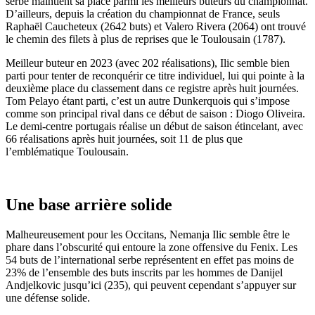
serbe maintient sa place parmi les meilleurs buteurs du championnat.
D’ailleurs, depuis la création du championnat de France, seuls
Raphaël Caucheteux (2642 buts) et Valero Rivera (2064) ont trouvé
le chemin des filets à plus de reprises que le Toulousain (1787).
Meilleur buteur en 2023 (avec 202 réalisations), Ilic semble bien
parti pour tenter de reconquérir ce titre individuel, lui qui pointe à la
deuxième place du classement dans ce registre après huit journées.
Tom Pelayo étant parti, c’est un autre Dunkerquois qui s’impose
comme son principal rival dans ce début de saison : Diogo Oliveira.
Le demi-centre portugais réalise un début de saison étincelant, avec
66 réalisations après huit journées, soit 11 de plus que
l’emblématique Toulousain.
Une base arrière solide
Malheureusement pour les Occitans, Nemanja Ilic semble être le
phare dans l’obscurité qui entoure la zone offensive du Fenix. Les
54 buts de l’international serbe représentent en effet pas moins de
23% de l’ensemble des buts inscrits par les hommes de Danijel
Andjelkovic jusqu’ici (235), qui peuvent cependant s’appuyer sur
une défense solide.