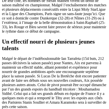
De leur côté, les hommes de Stefan Madsen vivent un début de
saison maîtrisé en championnat. Malgré l’enchaînement des matches
et plusieurs déplacements consécutifs entre la Liqui Moly StarLigue
et la Ligue des Champions, Paris signe un sans-faute jusqu’ici. Que
ce soit à domicile contre Dunkerque (32-28) et Nîmes (31-29) ou à
l’extérieur, à l’image de la belle démonstration à Saint-Raphaël (25-
33), les Rouge et Bleu savent faire preuve de sérieux pour maintenir
le rythme dans ce début de campagne.
Un effectif nourri de plusieurs jeunes
talents
Malgré le départ de l’indéboulonnable Ian Tarrafeta (154 buts, 212
passes décisives la saison passée) pour Nantes, Aix est parvenu à
maintenir un effectif stable, alliant potentiel et expérience pour
nourrir de grandes ambitions après une encourageante septième
place la saison passée. Si Lucas De la Bretèche doit encore patienter
avant de faire ses débuts sous ses nouvelles couleurs, Aix possède
plusieurs autres atouts. Celui de pivot pourrait être occupé dimanche
par l’un des grands espoirs du handball tricolore : Mouhamadou
Sidibé. Celui qui a fait ses grands débuts en équipe de France il y a
quelques mois et qui a remporté le Tiby avec les espoirs aux côtés
des Parisiens Stanis Soullier et Amara Karamoko sera à surveiller de
près cette saison.