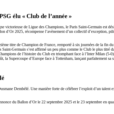
PSG élu « Club de l’année »
agne victorieuse de Ligue des Champions, le Paris Saint-Germain est dés
allon d’Or 2025, récompense l’avènement d’un collectif d’exception, pili
zième titre de Champion de France, remporté à six journées de la fin d
aint-Germain s’est affirmé un peu plus comme le Club le plus titré da
Champions de l’histoire du Club en triomphant face à l’Inter Milan (5-0
oût, la Supercoupe d’Europe face à Tottenham, lançant parfaitement sa 
lé
Ousmane Dembélé. Une manière forte de célébrer l’exploit d’un talent ex
nnonce du Ballon d’Or le 22 septembre 2025 et le 23 septembre en quanti