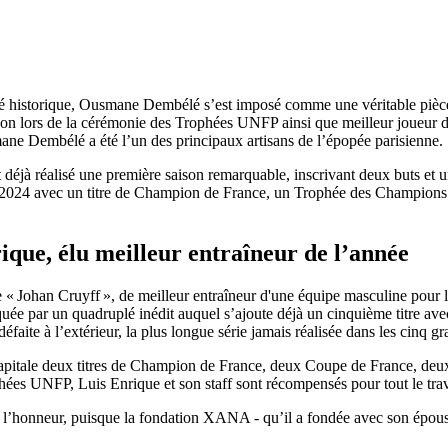
historique, Ousmane Dembélé s’est imposé comme une véritable pièce ma
ison lors de la cérémonie des Trophées UNFP ainsi que meilleur joueur 
mane Dembélé a été l’un des principaux artisans de l’épopée parisienne.
 déjà réalisé une première saison remarquable, inscrivant deux buts et 
3-2024 avec un titre de Champion de France, un Trophée des Champions
que, élu meilleur entraîneur de l’année
ée « Johan Cruyff », de meilleur entraîneur d'une équipe masculine pour
uée par un quadruplé inédit auquel s’ajoute déjà un cinquième titre a
faite à l’extérieur, la plus longue série jamais réalisée dans les cinq 
a capitale deux titres de Champion de France, deux Coupe de France, 
es UNFP, Luis Enrique et son staff sont récompensés pour tout le travai
l’honneur, puisque la fondation XANA - qu’il a fondée avec son épouse E