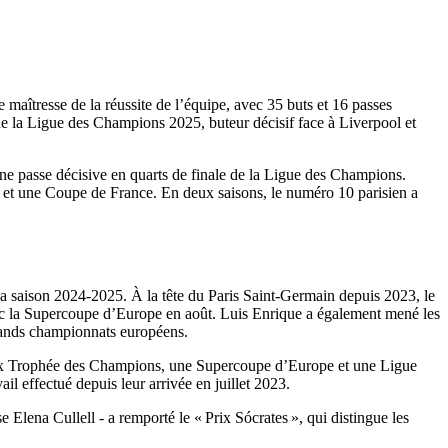
îtresse de la réussite de l’équipe, avec 35 buts et 16 passes
de la Ligue des Champions 2025, buteur décisif face à Liverpool et
une passe décisive en quarts de finale de la Ligue des Champions.
 et une Coupe de France. En deux saisons, le numéro 10 parisien a
 la saison 2024-2025. À la tête du Paris Saint-Germain depuis 2023, le
vec la Supercoupe d’Europe en août. Luis Enrique a également mené les
grands championnats européens.
deux Trophée des Champions, une Supercoupe d’Europe et une Ligue
l effectué depuis leur arrivée en juillet 2023.
lena Cullell - a remporté le « Prix Sócrates », qui distingue les