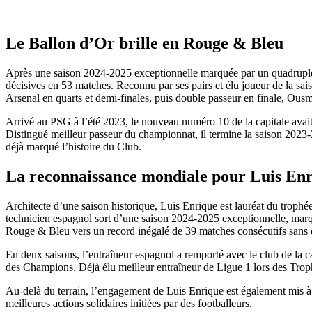
Le Ballon d’Or brille en Rouge & Bleu
Après une saison 2024-2025 exceptionnelle marquée par un quadruplé 
décisives en 53 matches. Reconnu par ses pairs et élu joueur de la sa
Arsenal en quarts et demi-finales, puis double passeur en finale, Ous
Arrivé au PSG à l’été 2023, le nouveau numéro 10 de la capitale avait
Distingué meilleur passeur du championnat, il termine la saison 202
déjà marqué l’histoire du Club.
La reconnaissance mondiale pour Luis Enri
Architecte d’une saison historique, Luis Enrique est lauréat du troph
technicien espagnol sort d’une saison 2024-2025 exceptionnelle, marq
Rouge & Bleu vers un record inégalé de 39 matches consécutifs sans dé
En deux saisons, l’entraîneur espagnol a remporté avec le club de l
des Champions. Déjà élu meilleur entraîneur de Ligue 1 lors des Trophé
Au-delà du terrain, l’engagement de Luis Enrique est également mis à 
meilleures actions solidaires initiées par des footballeurs.