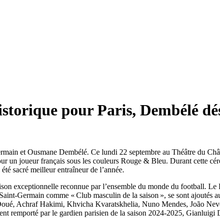
istorique pour Paris, Dembélé dé
Germain et Ousmane Dembélé. Ce lundi 22 septembre au Théâtre du Châtel
ur un joueur français sous les couleurs Rouge & Bleu. Durant cette céré
été sacré meilleur entraîneur de l’année.
sa saison exceptionnelle reconnue par l’ensemble du monde du football. 
Saint-Germain comme « Club masculin de la saison », se sont ajoutés 
, Achraf Hakimi, Khvicha Kvaratskhelia, Nuno Mendes, João Neves, F
ment remporté par le gardien parisien de la saison 2024-2025, Gianluigi