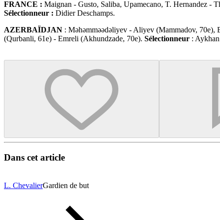
FRANCE :
Maignan - Gusto, Saliba, Upamecano, T. Hernandez - Thu
Sélectionneur :
Didier Deschamps.
AZERBAÏDJAN
: Məhəmməədəliyev - Aliyev (Mammadov, 70e), B
(Qurbanli, 61e) - Emreli (Akhundzade, 70e).
Sélectionneur
: Aykhan
Dans cet article
L. Chevalier
Gardien de but