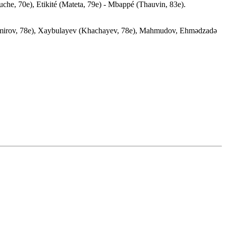
e, 70e), Etikité (Mateta, 79e) - Mbappé (Thauvin, 83e).
amirov, 78e), Xaybulayev (Khachayev, 78e), Mahmudov, Ehmədzadə