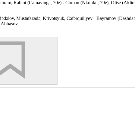
ram, Rabiot (Camavinga, 70e) - Coman (Nkunku, 79e), Olise (Akliouch
ədəlov, Mustafazadə, Krivotsyuk, Cəfərquiliyev - Bayramov (Dashd
 Abbasov.