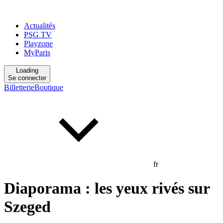
Actualités
PSG TV
Playzone
MyParis
Loading
Se connecter
Billetterie
Boutique
fr
Diaporama : les yeux rivés sur
Szeged