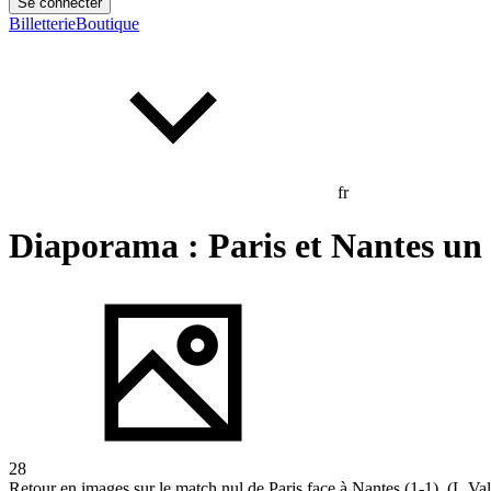
Se connecter
Billetterie
Boutique
fr
Diaporama : Paris et Nantes un
28
Retour en images sur le match nul de Paris face à Nantes (1-1). (L.Va