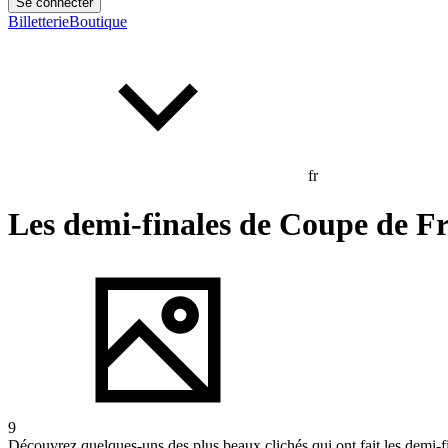
Se connecter
Billetterie
Boutique
fr
Les demi-finales de Coupe de F
9
Découvrez quelques-uns des plus beaux clichés qui ont fait les demi-