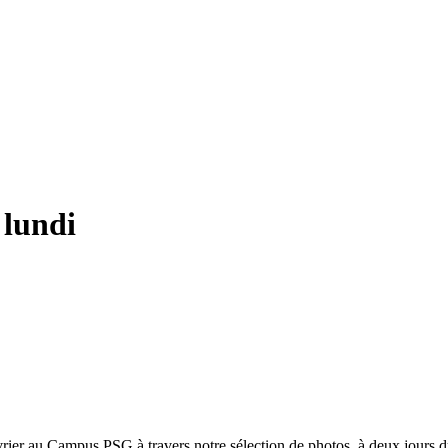
 lundi
vrier au Campus PSG à travers notre sélection de photos, à deux jours 