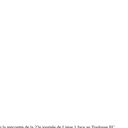
de la rencontre de la 22e journée de Ligue 1 face au Toulouse FC.