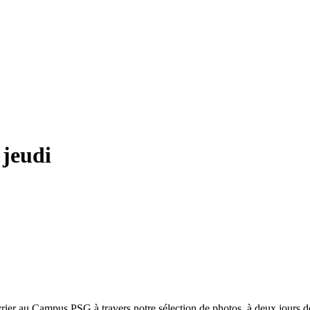
 jeudi
vrier au Campus PSG à travers notre sélection de photos, à deux jours 