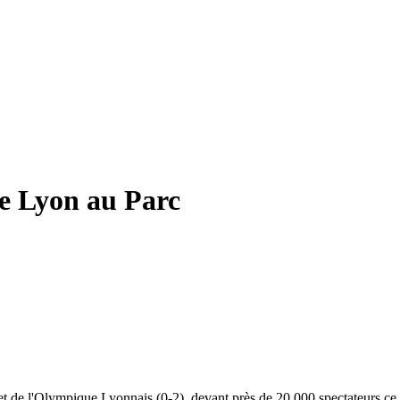
re Lyon au Parc
t de l'Olympique Lyonnais (0-2), devant près de 20 000 spectateurs ce 