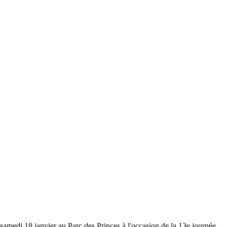
samedi 18 janvier au Parc des Princes à l'occasion de la 13e journée