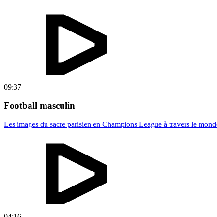
09:37
Football masculin
Les images du sacre parisien en Champions League à travers le mond
04:16