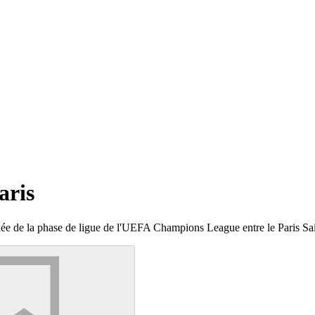
aris
née de la phase de ligue de l'UEFA Champions League entre le Paris Sai