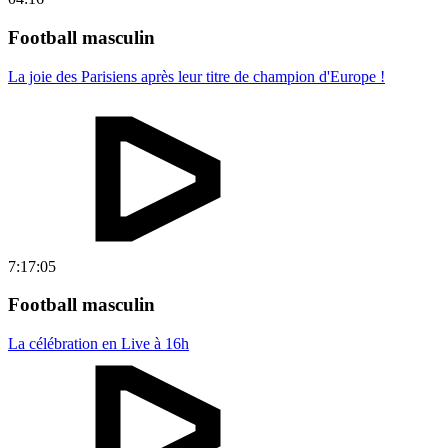
Football masculin
La joie des Parisiens après leur titre de champion d'Europe !
7:17:05
Football masculin
La célébration en Live à 16h