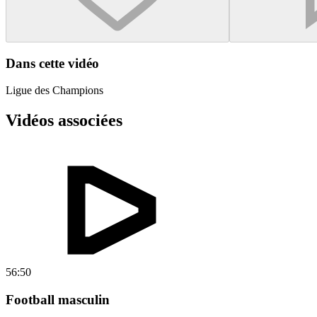
Dans cette vidéo
Ligue des Champions
Vidéos associées
56:50
Football masculin