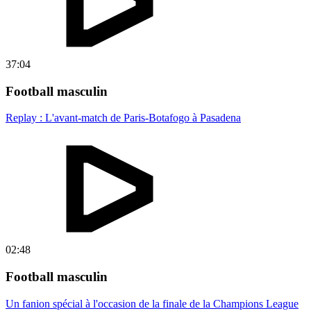
37:04
Football masculin
Replay : L'avant-match de Paris-Botafogo à Pasadena
02:48
Football masculin
Un fanion spécial à l'occasion de la finale de la Champions League