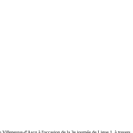
Villeneuve-d'Ascq à l'occasion de la 3e journée de Ligue 1, à travers