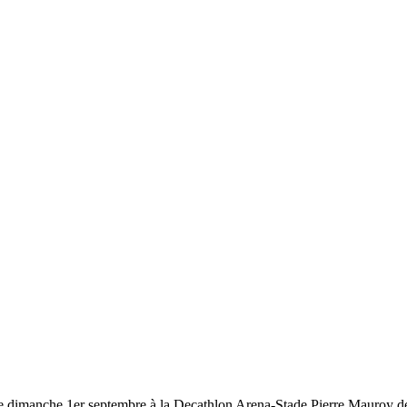
e dimanche 1er septembre à la Decathlon Arena-Stade Pierre Mauroy de 