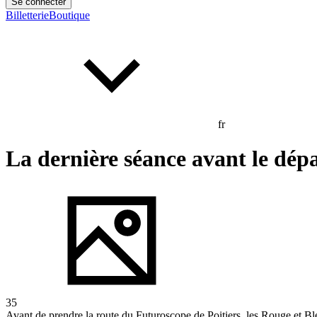
Se connecter
Billetterie
Boutique
fr
La dernière séance avant le dé
35
Avant de prendre la route du Futuroscope de Poitiers, les Rouge et Ble