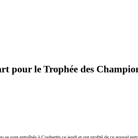
part pour le Trophée des Champio
u se sont entraînés à Coubertin ce jeudi et ont profité de ce nouvel entr