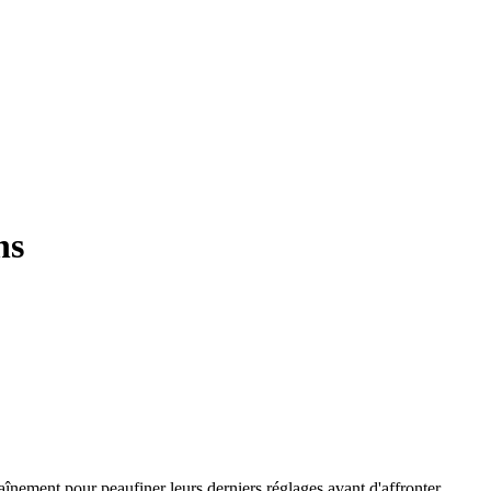
ns
aînement pour peaufiner leurs derniers réglages avant d'affronter