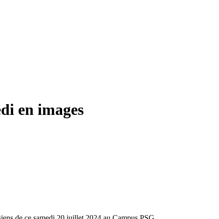
edi en images
isiens de ce samedi 20 juillet 2024 au Campus PSG.