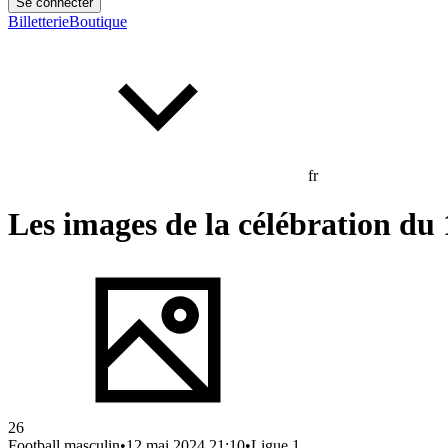
Se connecter
Billetterie
Boutique
fr
Les images de la célébration du 
26
Football masculin
•
12 mai 2024 21:10
•
Ligue 1