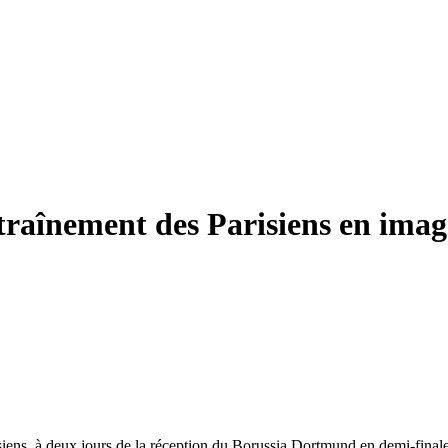
traînement des Parisiens en imag
isiens, à deux jours de la réception du Borussia Dortmund en demi-fin