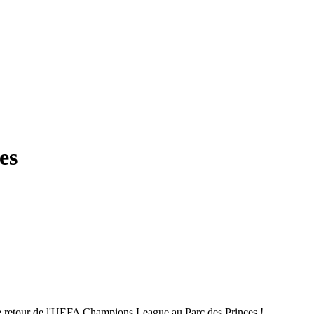
es
ale retour de l'UEFA Champions League au Parc des Princes !