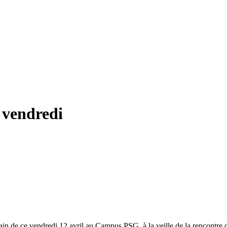
 vendredi
ain de ce vendredi 12 avril au Campus PSG, à la veille de la rencontre