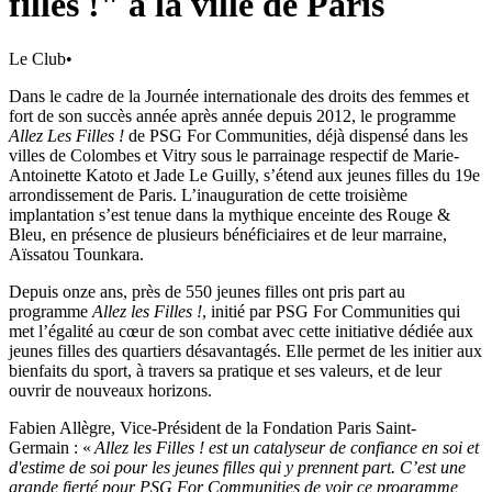
filles !" à la ville de Paris
Le Club
•
Dans le cadre de la Journée internationale des droits des femmes et
fort de son succès année après année depuis 2012, le programme
Allez Les Filles !
de PSG For Communities, déjà dispensé dans les
villes de Colombes et Vitry sous le parrainage respectif de Marie-
Antoinette Katoto et Jade Le Guilly, s’étend aux jeunes filles du 19e
arrondissement de Paris. L’inauguration de cette troisième
implantation s’est tenue dans la mythique enceinte des Rouge &
Bleu, en présence de plusieurs bénéficiaires et de leur marraine,
Aïssatou Tounkara.
Depuis onze ans, près de 550 jeunes filles ont pris part au
programme
Allez les Filles !
, initié par PSG For Communities qui
met l’égalité au cœur de son combat avec cette initiative dédiée aux
jeunes filles des quartiers désavantagés. Elle permet de les initier aux
bienfaits du sport, à travers sa pratique et ses valeurs, et de leur
ouvrir de nouveaux horizons.
Fabien Allègre, Vice-Président de la Fondation Paris Saint-
Germain : «
Allez les Filles ! est un catalyseur de confiance en soi et
d'estime de soi pour les jeunes filles qui y prennent part. C’est une
grande fierté pour PSG For Communities de voir ce programme