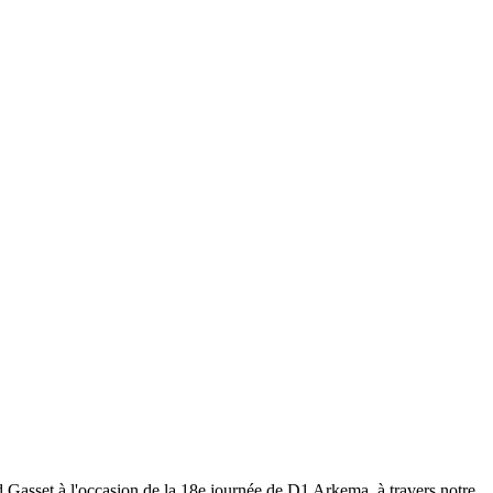
 Gasset à l'occasion de la 18e journée de D1 Arkema, à travers notre