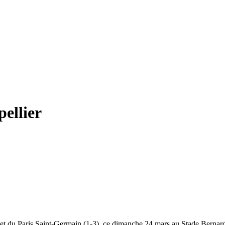
pellier
et du Paris Saint-Germain (1-3), ce dimanche 24 mars au Stade Bernard