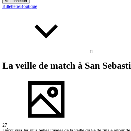
Se connecter
Billetterie
Boutique
fr
La veille de match à San Sebast
27
Découvrez les plus belles images de la veille du 8e de finale retour