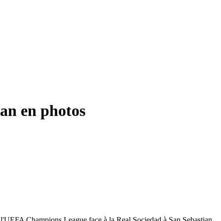
ian en photos
 de l'UEFA Champions League face à la Real Sociedad à San Sebastian.