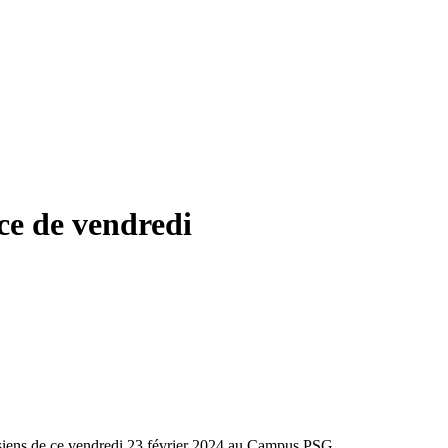
nce de vendredi
risiens de ce vendredi 23 février 2024 au Campus PSG.