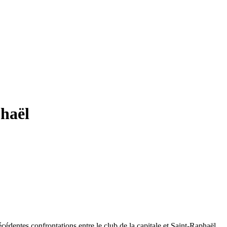
phaël
cédentes confrontations entre le club de la capitale et Saint-Raphaël.