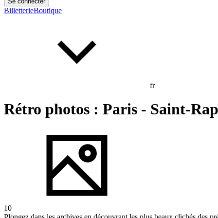
Se connecter
Billetterie
Boutique
fr
Rétro photos : Paris - Saint-Ra
10
Plongez dans les archives en découvrant les plus beaux clichés des pré