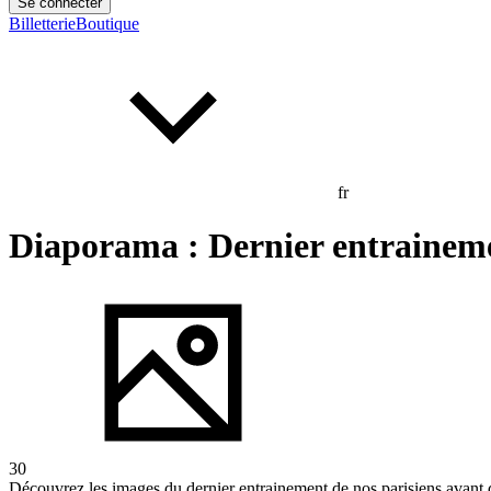
Se connecter
Billetterie
Boutique
fr
Diaporama : Dernier entraineme
30
Découvrez les images du dernier entrainement de nos parisiens avant 