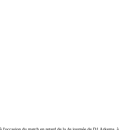
à l'occasion du match en retard de la 4e journée de D1 Arkema, à