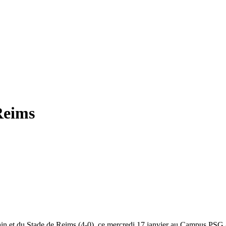
 Reims
ain et du Stade de Reims (4-0), ce mercredi 17 janvier au Campus PSG 