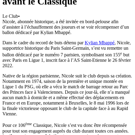
avant le Classique
Le Club
•
Nicole, abonnée historique, a été invitée en bord-pelouse afin
d’assister à l’échauffement des joueurs et se voir récompenser d’un
ballon dédicacé par Kylian Mbappé.
Dans le cadre du record de buts détenu par
Kylian Mbappé
, Nicole,
supportrice historique du Paris Saint-Germain, s’est vu remettre un
e
ballon dédicacé par le numéro 7 parisien, symbolisant son 155
but
avec Paris en Ligue 1, inscrit face à l’AS Saint-Etienne le 26 février
2022.
Native de la région parisienne, Nicole suit le club depuis sa création.
Notamment en 1974, saison de la première et unique montée en
Ligue 1 du PSG, où elle a vécu le match de barrage retour au Parc
des Princes face à Valenciennes. Depuis ce jour-là, elle n’a manqué
aucun match à domicile et a même effectué des déplacements en
France et en Europe, notamment à Bruxelles, le 8 mai 1996 lors de
la finale victorieuse opposant le club de la capitale face à au Rapid
Vienne.
ème
Pour ce 106
Classique, Nicole s’est vu donc être récompensée
pour tout son engagement auprès du club durant toutes ces années.