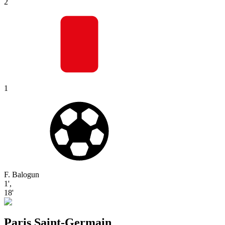
2
1
F. Balogun
1'
,
18'
Paris Saint-Germain