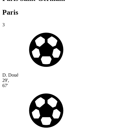
Paris
3
D. Doué
29'
,
67'