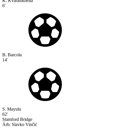
K. Kvaratskhelia
6'
B. Barcola
14'
S. Mayulu
62'
Stamford Bridge
Árb:
Slavko
Vinčić