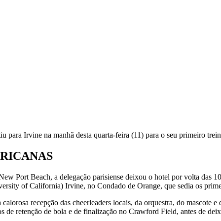
u para Irvine na manhã desta quarta-feira (11) para o seu primeiro trei
ERICANAS
 Port Beach, a delegação parisiense deixou o hotel por volta das 10
rsity of California) Irvine, no Condado de Orange, que sedia os prime
alorosa recepção das cheerleaders locais, da orquestra, do mascote e 
os de retenção de bola e de finalização no Crawford Field, antes de dei