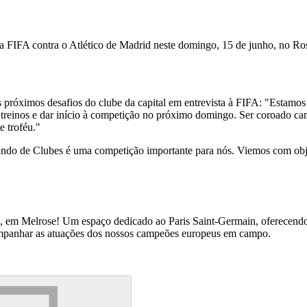
 FIFA contra o Atlético de Madrid neste domingo, 15 de junho, no R
óximos desafios do clube da capital em entrevista à FIFA: "Estamos mu
reinos e dar início à competição no próximo domingo. Ser coroado camp
e troféu."
 de Clubes é uma competição importante para nós. Viemos com objeti
o, em Melrose! Um espaço dedicado ao Paris Saint-Germain, oferecend
ompanhar as atuações dos nossos campeões europeus em campo.