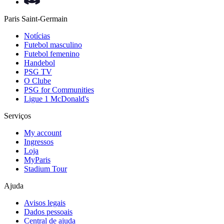
Paris Saint-Germain
Notícias
Futebol masculino
Futebol femenino
Handebol
PSG TV
O Clube
PSG for Communities
Ligue 1 McDonald's
Serviços
My account
Ingressos
Loja
MyParis
Stadium Tour
Ajuda
Avisos legais
Dados pessoais
Central de ajuda