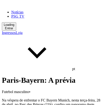
Notícias
PSG TV
Loading
Entrar
Ingressos
Loja
pt
Paris-Bayern: A prévia
Futebol masculino
•
Na véspera de enfrentar o FC Bayern Munich, nesta terça-feira, 28
de abril, no Parc des Princes (21h), confira um panorama deste