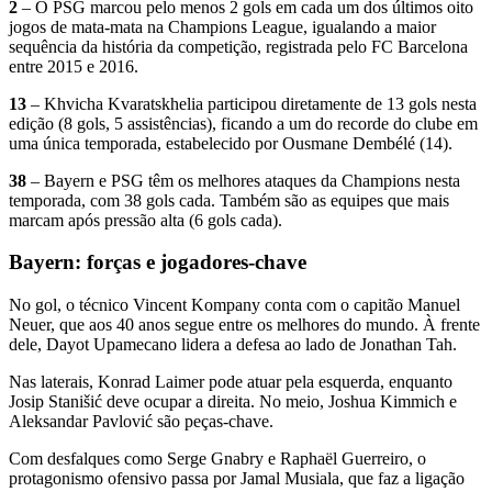
2
– O PSG marcou pelo menos 2 gols em cada um dos últimos oito
jogos de mata-mata na Champions League, igualando a maior
sequência da história da competição, registrada pelo FC Barcelona
entre 2015 e 2016.
13
– Khvicha Kvaratskhelia participou diretamente de 13 gols nesta
edição (8 gols, 5 assistências), ficando a um do recorde do clube em
uma única temporada, estabelecido por Ousmane Dembélé (14).
38
– Bayern e PSG têm os melhores ataques da Champions nesta
temporada, com 38 gols cada. Também são as equipes que mais
marcam após pressão alta (6 gols cada).
Bayern: forças e jogadores-chave
No gol, o técnico Vincent Kompany conta com o capitão Manuel
Neuer, que aos 40 anos segue entre os melhores do mundo. À frente
dele, Dayot Upamecano lidera a defesa ao lado de Jonathan Tah.
Nas laterais, Konrad Laimer pode atuar pela esquerda, enquanto
Josip Stanišić deve ocupar a direita. No meio, Joshua Kimmich e
Aleksandar Pavlović são peças-chave.
Com desfalques como Serge Gnabry e Raphaël Guerreiro, o
protagonismo ofensivo passa por Jamal Musiala, que faz a ligação