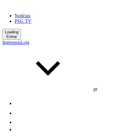
Notícias
PSG TV
Loading
Entrar
Ingressos
Loja
pt