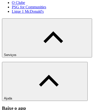
O Clube
PSG for Communities
Ligue 1 McDonald's
Serviços
Ajuda
Baixe o app